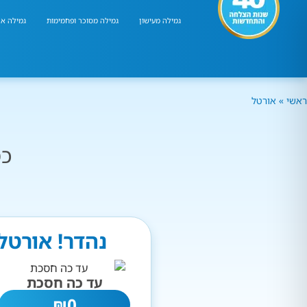
גמילה מעישון
גמילה מסוכר ופחמימות
גמילה אר
ראשי
»
אורטל
כמ
נהדר! אורטל
עד כה חסכת
₪
0