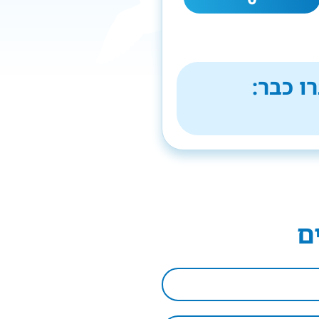
ו כבר:
ם