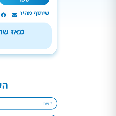
שיתוף מהיר
מאז שהת
הש