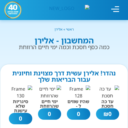
מחשבון עישון
גמילה מעישון
טיפולים נוספים
גמילה ארגונית
חנות המוצרים
גמילה מסוכר ופחמימות
שיטת אברהמסון
ראשי
»
אלירן
המחשבון - אלירן
כמה כסף חסכת וכמה ימי חיים הרווחת
נהדר! אלירן עשית דרך מצוינת וחיונית
עבור הבריאות שלך
עד כה
שהיו שווים
ימי חיים
סיגריות
חסכת
ל -
שהרווחת
שלא
עישנת
0
0
₪
0
0