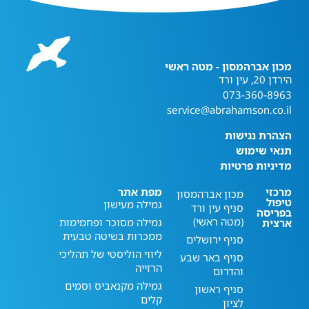
מכון אברהמסון - מטה ראשי
הירדן 20, עין ורד
073-360-8963
service@abrahamson.co.il
הצהרת נגישות
תנאי שימוש
מדיניות פרטיות
מרכזי
מפת אתר
מכון אברהמסון
טיפול
גמילה מעישון
סניף עין ורד
בפריסה
(מטה ראשי)
גמילה מסוכר ופחמימות
ארצית
ממכרות בשיטה טבעית
סניף ירושלים
ליווי הוליסטי של תהליכי
סניף באר שבע
הרזייה
והדרום
גמילה מקנאביס וסמים
סניף ראשון
קלים
לציון