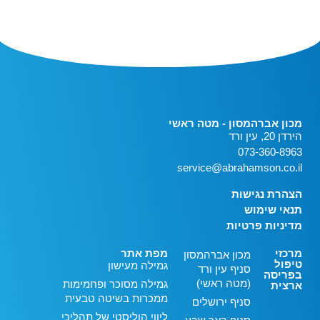
מכון אברהמסון - מטה ראשי
הירדן 20, עין ורד
073-360-8963
service@abrahamson.co.il
הצהרת נגישות
תנאי שימוש
מדיניות פרטיות
מרכזי
מפת אתר
מכון אברהמסון
טיפול
גמילה מעישון
סניף עין ורד
בפריסה
(מטה ראשי)
גמילה מסוכר ופחמימות
ארצית
ממכרות בשיטה טבעית
סניף ירושלים
ליווי הוליסטי של תהליכי