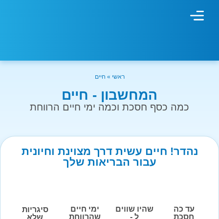
מחשבון עישון
גמילה מעישון
טיפולים נוספים
גמילה ארגונית
חנות המוצרים
גמילה מסוכר ופחמימות
שיטת אברהמסון
ראשי
»
חיים
המחשבון - חיים
כמה כסף חסכת וכמה ימי חיים הרווחת
נהדר! חיים עשית דרך מצוינת וחיונית
עבור הבריאות שלך
עד כה
שהיו שווים
ימי חיים
סיגריות
חסכת
ל -
שהרווחת
שלא