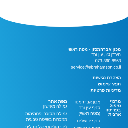
מכון אברהמסון - מטה ראשי
הירדן 20, עין ורד
073-360-8963
service@abrahamson.co.il
הצהרת נגישות
תנאי שימוש
מדיניות פרטיות
מרכזי
מפת אתר
מכון אברהמסון
טיפול
גמילה מעישון
סניף עין ורד
בפריסה
(מטה ראשי)
גמילה מסוכר ופחמימות
ארצית
ממכרות בשיטה טבעית
סניף ירושלים
ליווי הוליסטי של תהליכי