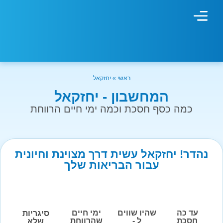
מחשבון עישון
גמילה מעישון
טיפולים נוספים
גמילה ארגונית
חנות המוצרים
גמילה מסוכר ופחמימות
שיטת אברהמסון
ראשי
»
יחזקאל
המחשבון - יחזקאל
כמה כסף חסכת וכמה ימי חיים הרווחת
נהדר! יחזקאל עשית דרך מצוינת וחיונית
עבור הבריאות שלך
עד כה
שהיו שווים
ימי חיים
סיגריות
חסכת
ל -
שהרווחת
שלא