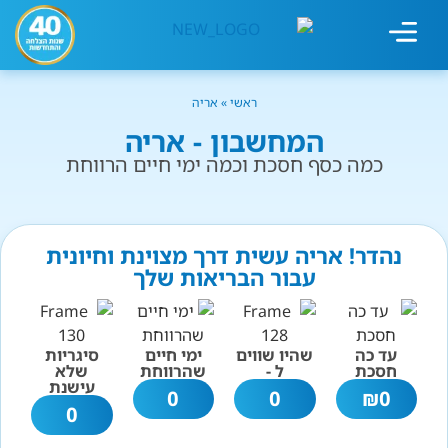
מחשבון עישון
גמילה מעישון
טיפולים נוספים
גמילה ארגונית
חנות המוצרים
גמילה מסוכר ופחמימות
שיטת אברהמסון
ראשי
»
אריה
המחשבון - אריה
כמה כסף חסכת וכמה ימי חיים הרווחת
נהדר! אריה עשית דרך מצוינת וחיונית
עבור הבריאות שלך
עד כה
שהיו שווים
ימי חיים
סיגריות
חסכת
ל -
שהרווחת
שלא
עישנת
0
0
₪
0
0