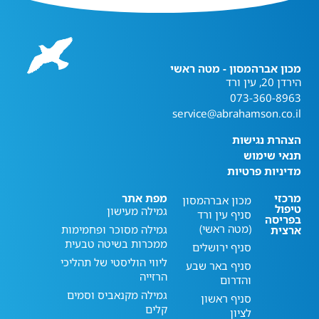
מכון אברהמסון - מטה ראשי
הירדן 20, עין ורד
073-360-8963
service@abrahamson.co.il
הצהרת נגישות
תנאי שימוש
מדיניות פרטיות
מרכזי
מפת אתר
מכון אברהמסון
טיפול
גמילה מעישון
סניף עין ורד
בפריסה
(מטה ראשי)
גמילה מסוכר ופחמימות
ארצית
ממכרות בשיטה טבעית
סניף ירושלים
ליווי הוליסטי של תהליכי
סניף באר שבע
הרזייה
והדרום
גמילה מקנאביס וסמים
סניף ראשון
קלים
לציון