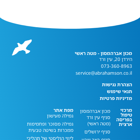
מכון אברהמסון - מטה ראשי
הירדן 20, עין ורד
073-360-8963
service@abrahamson.co.il
הצהרת נגישות
תנאי שימוש
מדיניות פרטיות
מרכזי
מפת אתר
מכון אברהמסון
טיפול
גמילה מעישון
סניף עין ורד
בפריסה
(מטה ראשי)
גמילה מסוכר ופחמימות
ארצית
ממכרות בשיטה טבעית
סניף ירושלים
ליווי הוליסטי של תהליכי
סניף באר שבע