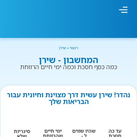
מחשבון עישון
גמילה מעישון
טיפולים נוספים
גמילה ארגונית
חנות המוצרים
גמילה מסוכר ופחמימות
שיטת אברהמסון
ראשי
»
שירן
המחשבון - שירן
כמה כסף חסכת וכמה ימי חיים הרווחת
נהדר! שירן עשית דרך מצוינת וחיונית עבור
הבריאות שלך
עד כה
שהיו שווים
ימי חיים
סיגריות
חסכת
ל -
שהרווחת
שלא