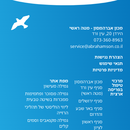
מכון אברהמסון - מטה ראשי
הירדן 20, עין ורד
073-360-8963
service@abrahamson.co.il
הצהרת נגישות
תנאי שימוש
מדיניות פרטיות
מרכזי
מפת אתר
מכון אברהמסון
טיפול
גמילה מעישון
סניף עין ורד
בפריסה
(מטה ראשי)
גמילה מסוכר ופחמימות
ארצית
ממכרות בשיטה טבעית
סניף ירושלים
ליווי הוליסטי של תהליכי
סניף באר שבע
הרזייה
והדרום
גמילה מקנאביס וסמים
סניף ראשון
קלים
לציון