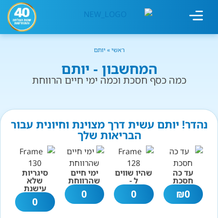
מחשבון עישון
גמילה מעישון
טיפולים נוספים
גמילה ארגונית
חנות המוצרים
גמילה מסוכר ופחמימות
שיטת אברהמסון
ראשי
»
יותם
המחשבון - יותם
כמה כסף חסכת וכמה ימי חיים הרווחת
נהדר! יותם עשית דרך מצוינת וחיונית עבור
הבריאות שלך
עד כה
שהיו שווים
ימי חיים
סיגריות
חסכת
ל -
שהרווחת
שלא
עישנת
0
0
₪
0
0