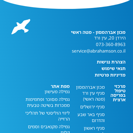
מכון אברהמסון - מטה ראשי
הירדן 20, עין ורד
073-360-8963
service@abrahamson.co.il
הצהרת נגישות
תנאי שימוש
מדיניות פרטיות
מרכזי
מפת אתר
מכון אברהמסון
טיפול
גמילה מעישון
סניף עין ורד
בפריסה
(מטה ראשי)
גמילה מסוכר ופחמימות
ארצית
ממכרות בשיטה טבעית
סניף ירושלים
ליווי הוליסטי של תהליכי
סניף באר שבע
הרזייה
והדרום
גמילה מקנאביס וסמים
סניף ראשון
קלים