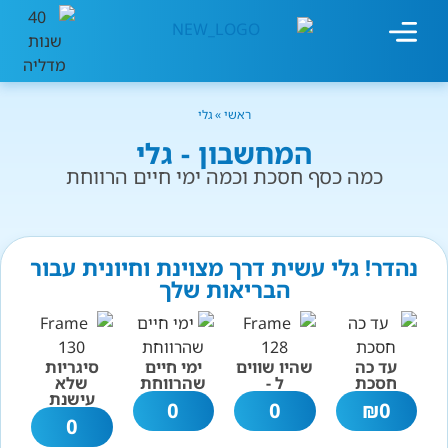
מחשבון עישון
גמילה מעישון
טיפולים נוספים
גמילה ארגונית
חנות המוצרים
גמילה מסוכר ופחמימות
שיטת אברהמסון
ראשי
»
גלי
המחשבון - גלי
כמה כסף חסכת וכמה ימי חיים הרווחת
נהדר! גלי עשית דרך מצוינת וחיונית עבור
הבריאות שלך
עד כה
שהיו שווים
ימי חיים
סיגריות
חסכת
ל -
שהרווחת
שלא
עישנת
0
0
₪
0
0