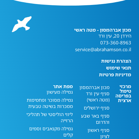
מכון אברהמסון - מטה ראשי
הירדן 20, עין ורד
073-360-8963
service@abrahamson.co.il
הצהרת נגישות
תנאי שימוש
מדיניות פרטיות
מרכזי
מפת אתר
מכון אברהמסון
טיפול
גמילה מעישון
סניף עין ורד
בפריסה
(מטה ראשי)
גמילה מסוכר ופחמימות
ארצית
ממכרות בשיטה טבעית
סניף ירושלים
ליווי הוליסטי של תהליכי
סניף באר שבע
הרזייה
והדרום
גמילה מקנאביס וסמים
סניף ראשון
קלים
לציון