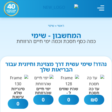
מחשבון עישון
גמילה מעישון
טיפולים נוספים
גמילה ארגונית
חנות המוצרים
גמילה מסוכר ופחמימות
שיטת אברהמסון
ראשי
»
שימי
המחשבון - שימי
כמה כסף חסכת וכמה ימי חיים הרווחת
נהדר! שימי עשית דרך מצוינת וחיונית עבור
הבריאות שלך
עד כה
שהיו שווים
ימי חיים
סיגריות
חסכת
ל -
שהרווחת
שלא
עישנת
0
0
₪
0
0