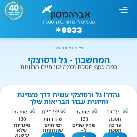
מחשבון עישון
גמילה מעישון
טיפולים נוספים
גמילה ארגונית
חנות המוצרים
גמילה מסוכר ופחמימות
שיטת אברהמסון
ראשי
»
גל ורסוצקי
המחשבון - גל ורסוצקי
כמה כסף חסכת וכמה ימי חיים הרווחת
נהדר! גל ורסוצקי עשית דרך מצוינת
וחיונית עבור הבריאות שלך
עד כה
שהיו שווים
ימי חיים
סיגריות
חסכת
ל -
שהרווחת
שלא
עישנת