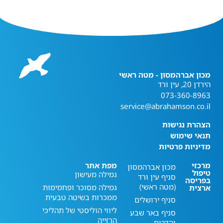
מכון אברהמסון - מטה ראשי
הירדן 20, עין ורד
073-360-8963
service@abrahamson.co.il
הצהרת נגישות
תנאי שימוש
מדיניות פרטיות
מרכזי
מפת אתר
מכון אברהמסון
טיפול
גמילה מעישון
סניף עין ורד
בפריסה
(מטה ראשי)
גמילה מסוכר ופחמימות
ארצית
ממכרות בשיטה טבעית
סניף ירושלים
ליווי הוליסטי של תהליכי
סניף באר שבע
הרזייה
והדרום