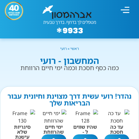
מחשבון עישון
גמילה מעישון
טיפולים נוספים
גמילה ארגונית
חנות המוצרים
גמילה מסוכר ופחמימות
שיטת אברהמסון
ראשי
»
רועי
המחשבון - רועי
כמה כסף חסכת וכמה ימי חיים הרווחת
נהדר! רועי עשית דרך מצוינת וחיונית עבור
הבריאות שלך
עד כה
שהיו שווים
ימי חיים
סיגריות
חסכת
ל -
שהרווחת
שלא
עישנת