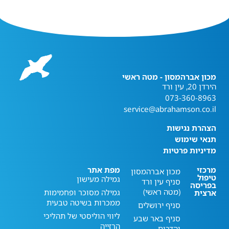
מכון אברהמסון - מטה ראשי
הירדן 20, עין ורד
073-360-8963
service@abrahamson.co.il
הצהרת נגישות
תנאי שימוש
מדיניות פרטיות
מרכזי
מפת אתר
מכון אברהמסון
טיפול
גמילה מעישון
סניף עין ורד
בפריסה
(מטה ראשי)
גמילה מסוכר ופחמימות
ארצית
ממכרות בשיטה טבעית
סניף ירושלים
ליווי הוליסטי של תהליכי
סניף באר שבע
הרזייה
והדרום