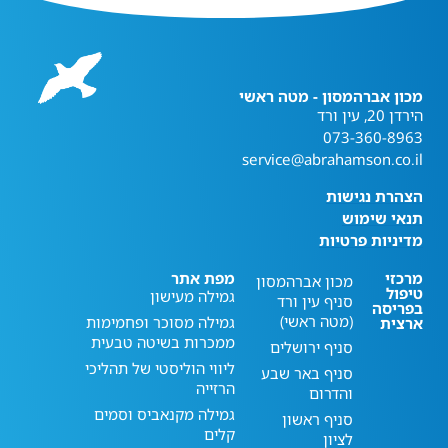
מכון אברהמסון - מטה ראשי
הירדן 20, עין ורד
073-360-8963
service@abrahamson.co.il
הצהרת נגישות
תנאי שימוש
מדיניות פרטיות
מרכזי
מפת אתר
מכון אברהמסון
טיפול
גמילה מעישון
סניף עין ורד
בפריסה
(מטה ראשי)
גמילה מסוכר ופחמימות
ארצית
ממכרות בשיטה טבעית
סניף ירושלים
ליווי הוליסטי של תהליכי
סניף באר שבע
הרזייה
והדרום
גמילה מקנאביס וסמים
סניף ראשון
קלים
לציון