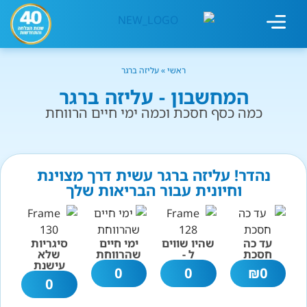
מחשבון עישון
גמילה מעישון
טיפולים נוספים
גמילה ארגונית
חנות המוצרים
גמילה מסוכר ופחמימות
שיטת אברהמסון
ראשי
»
עליזה ברגר
המחשבון - עליזה ברגר
כמה כסף חסכת וכמה ימי חיים הרווחת
נהדר! עליזה ברגר עשית דרך מצוינת
וחיונית עבור הבריאות שלך
עד כה
שהיו שווים
ימי חיים
סיגריות
חסכת
ל -
שהרווחת
שלא
עישנת
0
0
₪
0
0