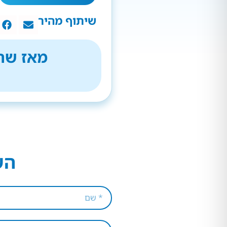
שיתוף מהיר
מאז שהת
הש