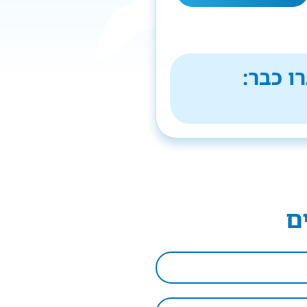
ו כבר:
ם