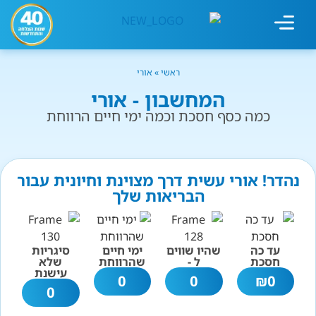
מחשבון עישון
גמילה מעישון
טיפולים נוספים
גמילה ארגונית
חנות המוצרים
גמילה מסוכר ופחמימות
שיטת אברהמסון
ראשי
»
אורי
המחשבון - אורי
כמה כסף חסכת וכמה ימי חיים הרווחת
נהדר! אורי עשית דרך מצוינת וחיונית עבור
הבריאות שלך
עד כה
שהיו שווים
ימי חיים
סיגריות
חסכת
ל -
שהרווחת
שלא
עישנת
0
0
₪
0
0