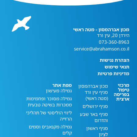
מכון אברהמסון - מטה ראשי
הירדן 20, עין ורד
073-360-8963
service@abrahamson.co.il
הצהרת נגישות
תנאי שימוש
מדיניות פרטיות
מרכזי
מפת אתר
מכון אברהמסון
טיפול
גמילה מעישון
סניף עין ורד
בפריסה
(מטה ראשי)
גמילה מסוכר ופחמימות
ארצית
ממכרות בשיטה טבעית
סניף ירושלים
ליווי הוליסטי של תהליכי
סניף באר שבע
הרזייה
והדרום
גמילה מקנאביס וסמים
סניף ראשון
קלים
לציון