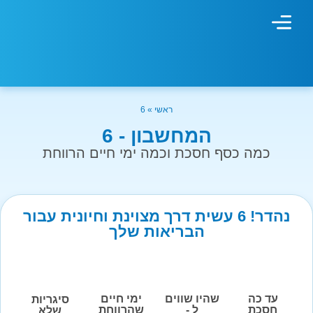
מחשבון עישון
גמילה מעישון
טיפולים נוספים
גמילה ארגונית
חנות המוצרים
גמילה מסוכר ופחמימות
שיטת אברהמסון
ראשי
»
6
המחשבון - 6
כמה כסף חסכת וכמה ימי חיים הרווחת
נהדר! 6 עשית דרך מצוינת וחיונית עבור
הבריאות שלך
עד כה
שהיו שווים
ימי חיים
סיגריות
חסכת
ל -
שהרווחת
שלא