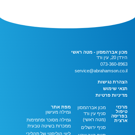
מכון אברהמסון - מטה ראשי
הירדן 20, עין ורד
073-360-8963
service@abrahamson.co.il
הצהרת נגישות
תנאי שימוש
מדיניות פרטיות
מרכזי
מפת אתר
מכון אברהמסון
טיפול
גמילה מעישון
סניף עין ורד
בפריסה
(מטה ראשי)
גמילה מסוכר ופחמימות
ארצית
ממכרות בשיטה טבעית
סניף ירושלים
ליווי הוליסטי של תהליכי