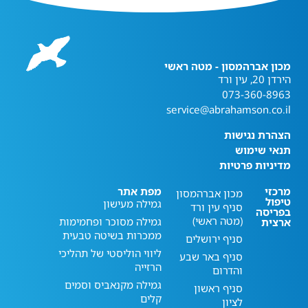
מכון אברהמסון - מטה ראשי
הירדן 20, עין ורד
073-360-8963
service@abrahamson.co.il
הצהרת נגישות
תנאי שימוש
מדיניות פרטיות
מרכזי
מפת אתר
מכון אברהמסון
טיפול
גמילה מעישון
סניף עין ורד
בפריסה
(מטה ראשי)
גמילה מסוכר ופחמימות
ארצית
ממכרות בשיטה טבעית
סניף ירושלים
ליווי הוליסטי של תהליכי
סניף באר שבע
הרזייה
והדרום
גמילה מקנאביס וסמים
סניף ראשון
קלים
לציון