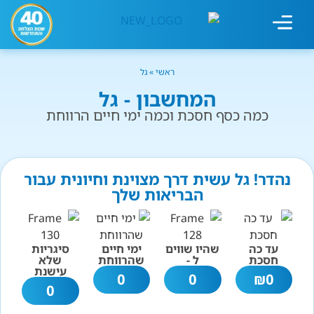
מחשבון עישון
גמילה מעישון
טיפולים נוספים
גמילה ארגונית
חנות המוצרים
גמילה מסוכר ופחמימות
שיטת אברהמסון
ראשי
»
גל
המחשבון - גל
כמה כסף חסכת וכמה ימי חיים הרווחת
נהדר! גל עשית דרך מצוינת וחיונית עבור
הבריאות שלך
עד כה
שהיו שווים
ימי חיים
סיגריות
חסכת
ל -
שהרווחת
שלא
עישנת
0
0
₪
0
0