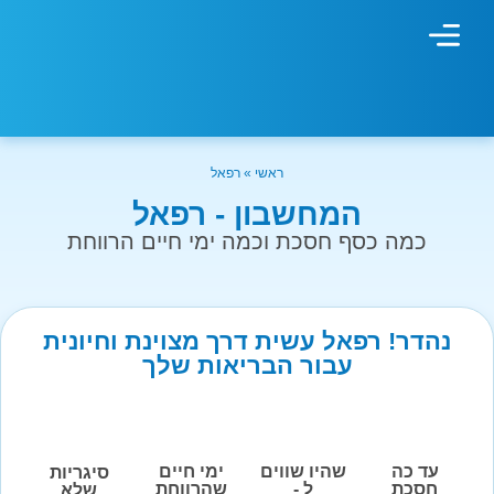
מחשבון עישון
גמילה מעישון
טיפולים נוספים
גמילה ארגונית
חנות המוצרים
גמילה מסוכר ופחמימות
שיטת אברהמסון
ראשי
»
רפאל
המחשבון - רפאל
כמה כסף חסכת וכמה ימי חיים הרווחת
נהדר! רפאל עשית דרך מצוינת וחיונית
עבור הבריאות שלך
עד כה
שהיו שווים
ימי חיים
סיגריות
חסכת
ל -
שהרווחת
שלא