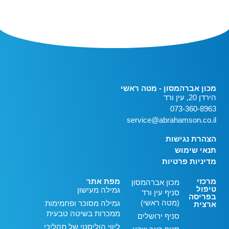
מכון אברהמסון - מטה ראשי
הירדן 20, עין ורד
073-360-8963
service@abrahamson.co.il
הצהרת נגישות
תנאי שימוש
מדיניות פרטיות
מרכזי
מפת אתר
מכון אברהמסון
טיפול
גמילה מעישון
סניף עין ורד
בפריסה
(מטה ראשי)
גמילה מסוכר ופחמימות
ארצית
ממכרות בשיטה טבעית
סניף ירושלים
ליווי הוליסטי של תהליכי