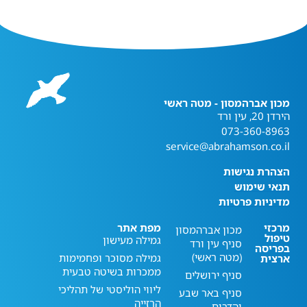
מכון אברהמסון - מטה ראשי
הירדן 20, עין ורד
073-360-8963
service@abrahamson.co.il
הצהרת נגישות
תנאי שימוש
מדיניות פרטיות
מרכזי
מפת אתר
מכון אברהמסון
טיפול
גמילה מעישון
סניף עין ורד
בפריסה
(מטה ראשי)
גמילה מסוכר ופחמימות
ארצית
ממכרות בשיטה טבעית
סניף ירושלים
ליווי הוליסטי של תהליכי
סניף באר שבע
הרזייה
והדרום