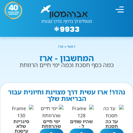
מחשבון עישון
גמילה מעישון
טיפולים נוספים
גמילה ארגונית
חנות המוצרים
גמילה מסוכר ופחמימות
שיטת אברהמסון
ראשי
»
ארז
המחשבון - ארז
כמה כסף חסכת וכמה ימי חיים הרווחת
נהדר! ארז עשית דרך מצוינת וחיונית עבור
הבריאות שלך
עד כה
שהיו שווים
ימי חיים
סיגריות
חסכת
ל -
שהרווחת
שלא
עישנת