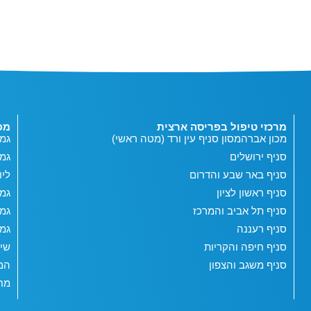
מרכזי טיפול בפריסה ארצית
מפ
מכון אברהמסון סניף עין ורד (מטה ראשי)
גמי
סניף ירושלים
גמ
סניף באר שבע והדרום
ליו
סניף ראשון לציון
גמי
סניף תל אביב והמרכז
גמי
סניף רעננה
גמי
סניף חיפה והקריות
שי
סניף משגב והצפון
המג
מחש