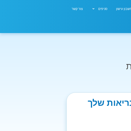
בון עישון
סניפים
צור קשר
ת
בריאות שלך