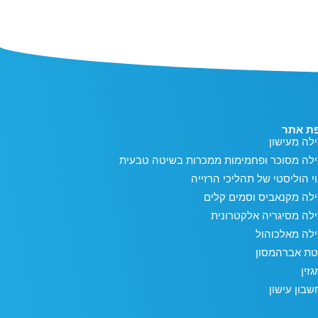
ת אתר
לה מעישון
ילה מסוכר ופחמימות ממכרות בשיטה טבעית
וי הוליסטי של תהליכי הרזייה
לה מקנאביס וסמים קלים
לה מסיגריה אלקטרונית
לה מאלכוהול
טת אברהמסון
זין
בון עישון