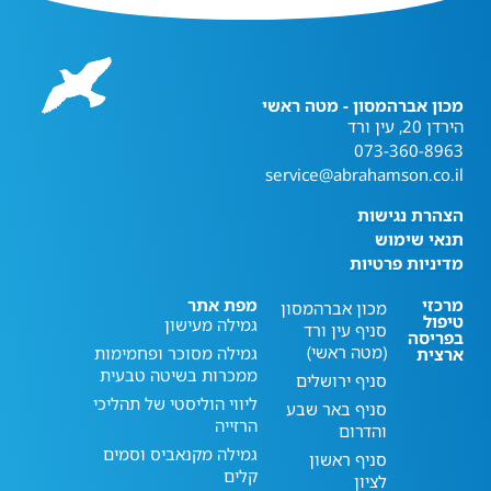
מכון אברהמסון - מטה ראשי
הירדן 20, עין ורד
073-360-8963
service@abrahamson.co.il
הצהרת נגישות
תנאי שימוש
מדיניות פרטיות
מרכזי
מפת אתר
מכון אברהמסון
טיפול
גמילה מעישון
סניף עין ורד
בפריסה
(מטה ראשי)
גמילה מסוכר ופחמימות
ארצית
ממכרות בשיטה טבעית
סניף ירושלים
ליווי הוליסטי של תהליכי
סניף באר שבע
הרזייה
והדרום
גמילה מקנאביס וסמים
סניף ראשון
קלים
לציון