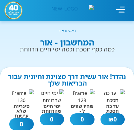
מחשבון עישון
גמילה מעישון
טיפולים נוספים
גמילה ארגונית
חנות המוצרים
גמילה מסוכר ופחמימות
שיטת אברהמסון
ראשי
»
אור
המחשבון - אור
כמה כסף חסכת וכמה ימי חיים הרווחת
נהדר! אור עשית דרך מצוינת וחיונית עבור
הבריאות שלך
עד כה
שהיו שווים
ימי חיים
סיגריות
חסכת
ל -
שהרווחת
שלא
עישנת
0
0
₪
0
0