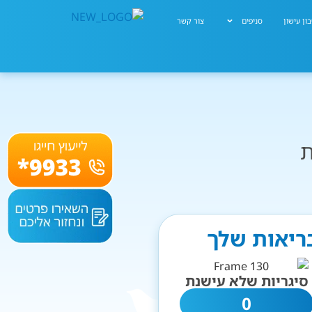
ון עישון
סניפים
צור קשר
ת
בריאות שלך
סיגריות שלא עישנת
0