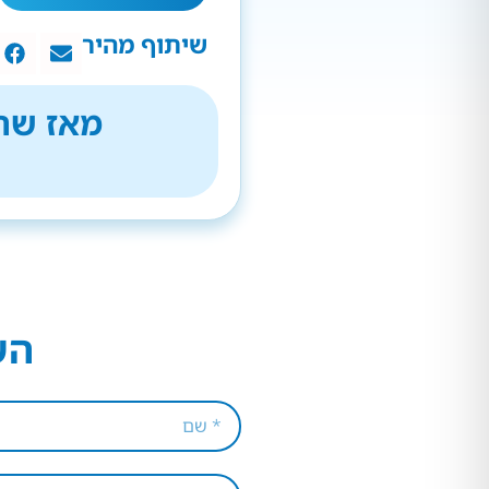
שיתוף מהיר
מאז שהת
הש