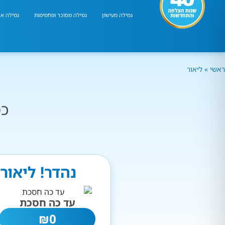
גמילה מעישון
גמילה מסוכר ופחמימות
גמילה אר
ראשי
»
ליאור
כמ
נהדר! ליאור
עד כה חסכת
₪
0