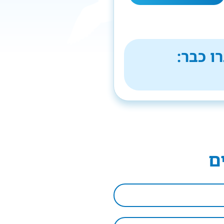
ו כבר:
ם