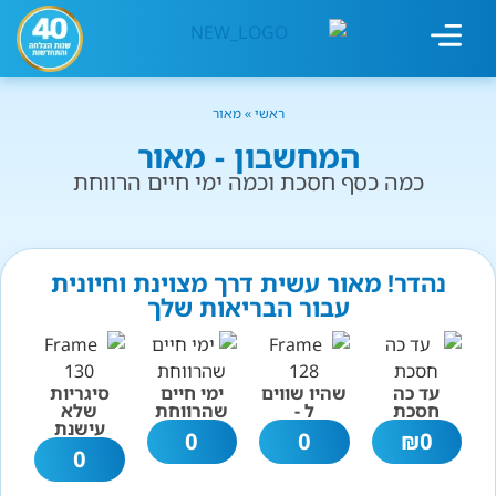
מחשבון עישון
גמילה מעישון
טיפולים נוספים
גמילה ארגונית
חנות המוצרים
גמילה מסוכר ופחמימות
שיטת אברהמסון
ראשי
»
מאור
המחשבון - מאור
כמה כסף חסכת וכמה ימי חיים הרווחת
נהדר! מאור עשית דרך מצוינת וחיונית
עבור הבריאות שלך
עד כה
שהיו שווים
ימי חיים
סיגריות
חסכת
ל -
שהרווחת
שלא
עישנת
0
0
₪
0
0