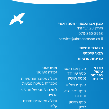
מכון אברהמסון - מטה ראשי
הירדן 20, עין ורד
073-360-8963
service@abrahamson.co.il
הצהרת נגישות
תנאי שימוש
מדיניות פרטיות
מרכזי
מפת אתר
מכון אברהמסון
טיפול
גמילה מעישון
סניף עין ורד
בפריסה
(מטה ראשי)
גמילה מסוכר ופחמימות
ארצית
ממכרות בשיטה טבעית
סניף ירושלים
ליווי הוליסטי של תהליכי
סניף באר שבע
הרזייה
והדרום
גמילה מקנאביס וסמים
סניף ראשון
קלים
לציון