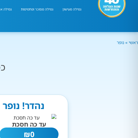
גמילה מעישון
גמילה מסוכר ופחמימות
גמילה אר
ראשי
»
נופר
כמ
נהדר! נופר
עד כה חסכת
₪
0