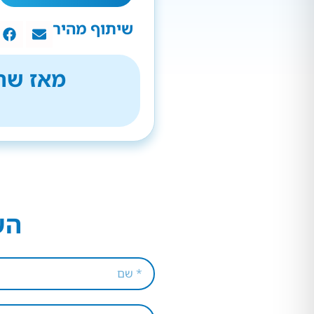
שיתוף מהיר
מאז שהת
הש