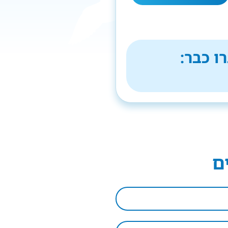
ו כבר:
ם