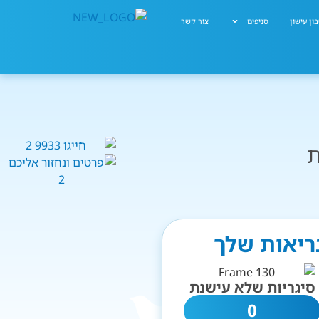
ון עישון
סניפים
צור קשר
ת
בריאות שלך
סיגריות שלא עישנת
0