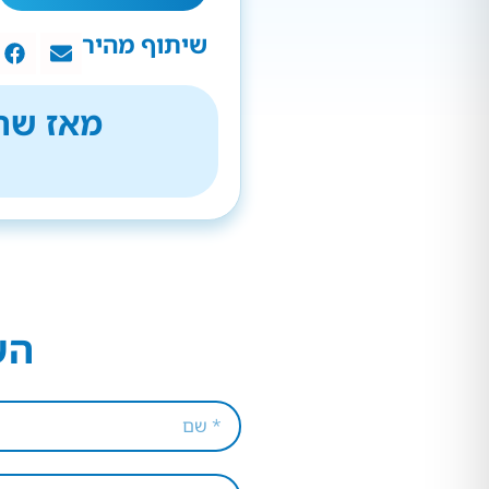
שיתוף מהיר
מאז שהת
הש