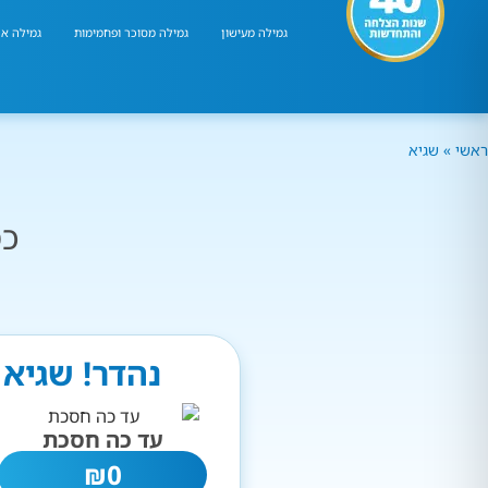
גמילה מעישון
גמילה מסוכר ופחמימות
גמילה אר
ראשי
»
שגיא
כמ
נהדר! שגיא 
עד כה חסכת
₪
0