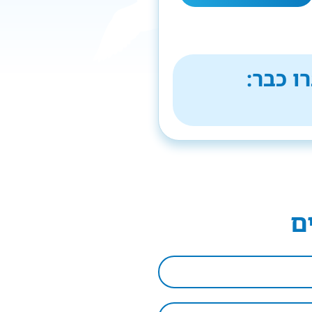
ו כבר:
ם