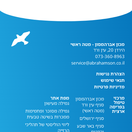
מכון אברהמסון - מטה ראשי
הירדן 20, עין ורד
073-360-8963
service@abrahamson.co.il
הצהרת נגישות
תנאי שימוש
מדיניות פרטיות
מרכזי
מפת אתר
מכון אברהמסון
טיפול
גמילה מעישון
סניף עין ורד
בפריסה
(מטה ראשי)
גמילה מסוכר ופחמימות
ארצית
ממכרות בשיטה טבעית
סניף ירושלים
ליווי הוליסטי של תהליכי
סניף באר שבע
הרזייה
והדרום