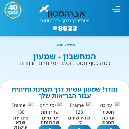
מחשבון עישון
גמילה מעישון
טיפולים נוספים
גמילה ארגונית
חנות המוצרים
גמילה מסוכר ופחמימות
שיטת אברהמסון
ראשי
»
שמעון
המחשבון - שמעון
כמה כסף חסכת וכמה ימי חיים הרווחת
נהדר! שמעון עשית דרך מצוינת וחיונית
עבור הבריאות שלך
עד כה
שהיו שווים
ימי חיים
סיגריות
חסכת
ל -
שהרווחת
שלא
עישנת