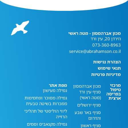
מכון אברהמסון - מטה ראשי
הירדן 20, עין ורד
073-360-8963
service@abrahamson.co.il
הצהרת נגישות
תנאי שימוש
מדיניות פרטיות
מרכזי
מפת אתר
מכון אברהמסון
טיפול
גמילה מעישון
סניף עין ורד
בפריסה
(מטה ראשי)
גמילה מסוכר ופחמימות
ארצית
ממכרות בשיטה טבעית
סניף ירושלים
ליווי הוליסטי של תהליכי
סניף באר שבע
הרזייה
והדרום
גמילה מקנאביס וסמים
סניף ראשון