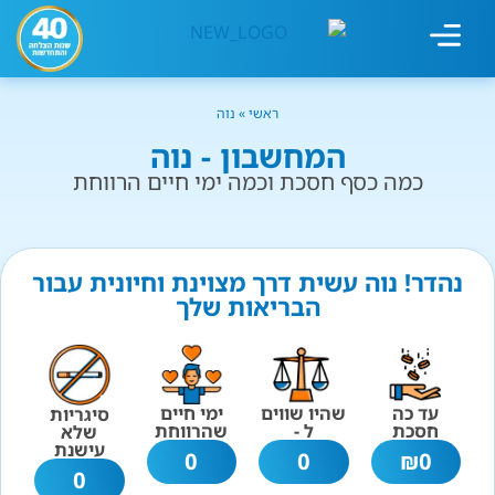
מחשבון עישון
גמילה מעישון
טיפולים נוספים
גמילה ארגונית
חנות המוצרים
גמילה מסוכר ופחמימות
שיטת אברהמסון
ראשי
»
נוה
המחשבון - נוה
כמה כסף חסכת וכמה ימי חיים הרווחת
נהדר! נוה עשית דרך מצוינת וחיונית עבור
הבריאות שלך
עד כה
שהיו שווים
ימי חיים
סיגריות
חסכת
ל -
שהרווחת
שלא
עישנת
0
0
₪
0
0