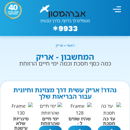
מחשבון עישון
גמילה מעישון
טיפולים נוספים
גמילה ארגונית
חנות המוצרים
גמילה מסוכר ופחמימות
שיטת אברהמסון
ראשי
»
אריק
המחשבון - אריק
כמה כסף חסכת וכמה ימי חיים הרווחת
נהדר! אריק עשית דרך מצוינת וחיונית
עבור הבריאות שלך
עד כה
שהיו שווים
ימי חיים
סיגריות
חסכת
ל -
שהרווחת
שלא
עישנת