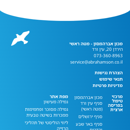
מכון אברהמסון - מטה ראשי
הירדן 20, עין ורד
073-360-8963
service@abrahamson.co.il
הצהרת נגישות
תנאי שימוש
מדיניות פרטיות
מרכזי
מפת אתר
מכון אברהמסון
טיפול
גמילה מעישון
סניף עין ורד
בפריסה
(מטה ראשי)
גמילה מסוכר ופחמימות
ארצית
ממכרות בשיטה טבעית
סניף ירושלים
ליווי הוליסטי של תהליכי
סניף באר שבע
הרזייה
והדרום