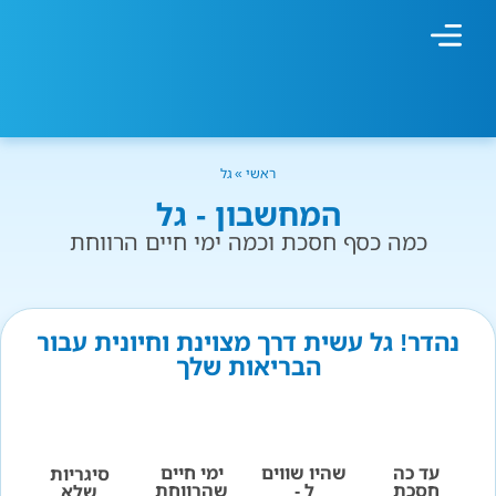
מחשבון עישון
גמילה מעישון
טיפולים נוספים
גמילה ארגונית
חנות המוצרים
גמילה מסוכר ופחמימות
שיטת אברהמסון
ראשי
»
גל
המחשבון - גל
כמה כסף חסכת וכמה ימי חיים הרווחת
נהדר! גל עשית דרך מצוינת וחיונית עבור
הבריאות שלך
עד כה
שהיו שווים
ימי חיים
סיגריות
חסכת
ל -
שהרווחת
שלא