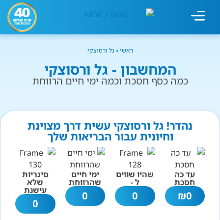
מחשבון עישון
גמילה מעישון
טיפולים נוספים
גמילה ארגונית
חנות המוצרים
גמילה מסוכר ופחמימות
שיטת אברהמסון
ראשי
»
גל ורסוצקי
המחשבון - גל ורסוצקי
כמה כסף חסכת וכמה ימי חיים הרווחת
נהדר! גל ורסוצקי עשית דרך מצוינת
וחיונית עבור הבריאות שלך
עד כה
שהיו שווים
ימי חיים
סיגריות
חסכת
ל -
שהרווחת
שלא
עישנת
0
0
₪
0
0