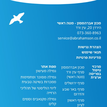
מכון אברהמסון - מטה ראשי
הירדן 20, עין ורד
073-360-8963
service@abrahamson.co.il
הצהרת נגישות
תנאי שימוש
מדיניות פרטיות
מרכזי
מפת אתר
מכון אברהמסון
טיפול
גמילה מעישון
סניף עין ורד
בפריסה
(מטה ראשי)
גמילה מסוכר ופחמימות
ארצית
ממכרות בשיטה טבעית
סניף ירושלים
ליווי הוליסטי של תהליכי
סניף באר שבע
הרזייה
והדרום
גמילה מקנאביס וסמים
סניף ראשון
קלים
לציון