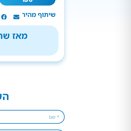
שיתוף מהיר
מאז שהת
הש