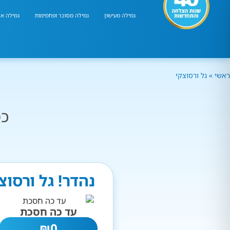
גמילה מעישון
גמילה מסוכר ופחמימות
גמילה אר
ראשי
»
גל ורסוצקי
כמ
נהדר! גל ורסו
עד כה חסכת
₪
0