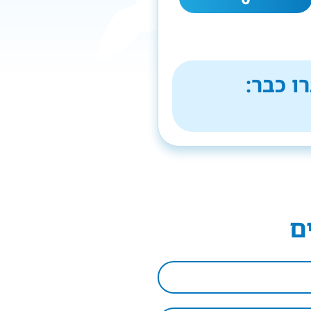
ו כבר:
ם