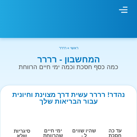
מחשבון עישון
גמילה מעישון
טיפולים נוספים
גמילה ארגונית
חנות המוצרים
גמילה מסוכר ופחמימות
שיטת אברהמסון
ראשי
»
רררר
המחשבון - רררר
כמה כסף חסכת וכמה ימי חיים הרווחת
נהדר! רררר עשית דרך מצוינת וחיונית
עבור הבריאות שלך
עד כה
שהיו שווים
ימי חיים
סיגריות
חסכת
ל -
שהרווחת
שלא