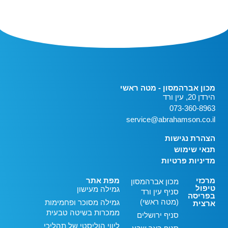
מכון אברהמסון - מטה ראשי
הירדן 20, עין ורד
073-360-8963
service@abrahamson.co.il
הצהרת נגישות
תנאי שימוש
מדיניות פרטיות
מרכזי
מפת אתר
מכון אברהמסון
טיפול
גמילה מעישון
סניף עין ורד
בפריסה
(מטה ראשי)
גמילה מסוכר ופחמימות
ארצית
ממכרות בשיטה טבעית
סניף ירושלים
ליווי הוליסטי של תהליכי