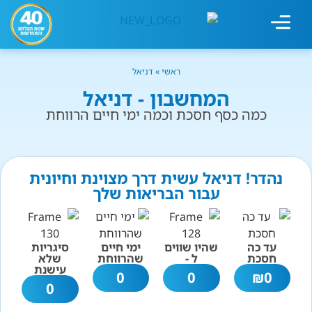
מחשבון עישון
גמילה מעישון
טיפולים נוספים
גמילה ארגונית
חנות המוצרים
גמילה מסוכר ופחמימות
שיטת אברהמסון
ראשי
»
דניאל
המחשבון - דניאל
כמה כסף חסכת וכמה ימי חיים הרווחת
נהדר! דניאל עשית דרך מצוינת וחיונית
עבור הבריאות שלך
עד כה
שהיו שווים
ימי חיים
סיגריות
חסכת
ל -
שהרווחת
שלא
עישנת
0
0
₪
0
0