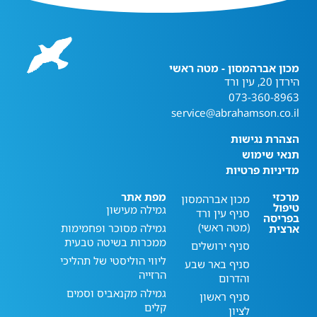
מכון אברהמסון - מטה ראשי
הירדן 20, עין ורד
073-360-8963
service@abrahamson.co.il
הצהרת נגישות
תנאי שימוש
מדיניות פרטיות
מרכזי
מפת אתר
מכון אברהמסון
טיפול
גמילה מעישון
סניף עין ורד
בפריסה
(מטה ראשי)
גמילה מסוכר ופחמימות
ארצית
ממכרות בשיטה טבעית
סניף ירושלים
ליווי הוליסטי של תהליכי
סניף באר שבע
הרזייה
והדרום
גמילה מקנאביס וסמים
סניף ראשון
קלים
לציון