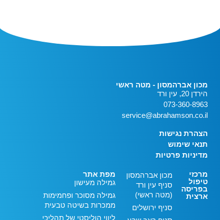
מכון אברהמסון - מטה ראשי
הירדן 20, עין ורד
073-360-8963
service@abrahamson.co.il
הצהרת נגישות
תנאי שימוש
מדיניות פרטיות
מרכזי
מפת אתר
מכון אברהמסון
טיפול
גמילה מעישון
סניף עין ורד
בפריסה
(מטה ראשי)
גמילה מסוכר ופחמימות
ארצית
ממכרות בשיטה טבעית
סניף ירושלים
ליווי הוליסטי של תהליכי