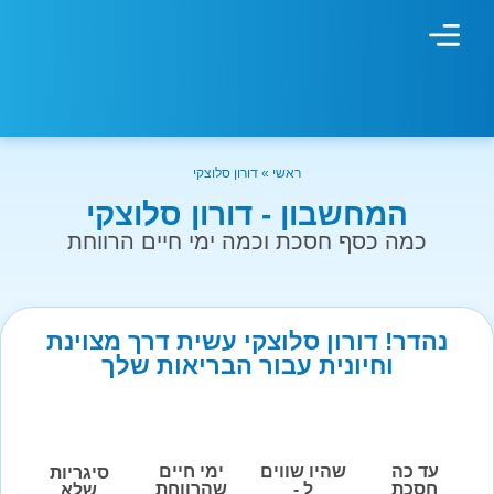
מחשבון עישון
גמילה מעישון
טיפולים נוספים
גמילה ארגונית
חנות המוצרים
גמילה מסוכר ופחמימות
שיטת אברהמסון
ראשי
»
דורון סלוצקי
המחשבון - דורון סלוצקי
כמה כסף חסכת וכמה ימי חיים הרווחת
נהדר! דורון סלוצקי עשית דרך מצוינת
וחיונית עבור הבריאות שלך
עד כה
שהיו שווים
ימי חיים
סיגריות
חסכת
ל -
שהרווחת
שלא