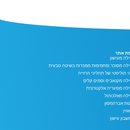
ת אתר
לה מעישון
ילה מסוכר ופחמימות ממכרות בשיטה טבעית
וי הוליסטי של תהליכי הרזייה
לה מקנאביס וסמים קלים
לה מסיגריה אלקטרונית
לה מאלכוהול
טת אברהמסון
זין
בון עישון