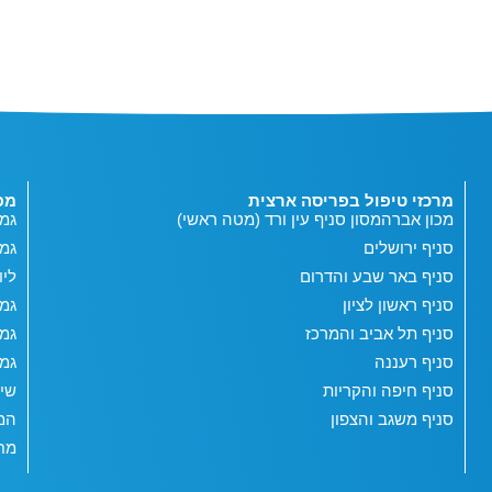
מרכזי טיפול בפריסה ארצית
מפ
מכון אברהמסון סניף עין ורד (מטה ראשי)
גמי
סניף ירושלים
גמ
סניף באר שבע והדרום
ליו
סניף ראשון לציון
גמי
סניף תל אביב והמרכז
גמי
סניף רעננה
גמי
סניף חיפה והקריות
שי
סניף משגב והצפון
המג
מחש