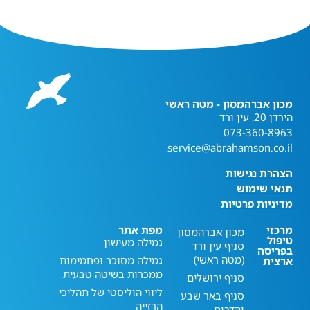
מכון אברהמסון - מטה ראשי
הירדן 20, עין ורד
073-360-8963
service@abrahamson.co.il
הצהרת נגישות
תנאי שימוש
מדיניות פרטיות
מרכזי
מפת אתר
מכון אברהמסון
טיפול
גמילה מעישון
סניף עין ורד
בפריסה
(מטה ראשי)
גמילה מסוכר ופחמימות
ארצית
ממכרות בשיטה טבעית
סניף ירושלים
ליווי הוליסטי של תהליכי
סניף באר שבע
הרזייה
והדרום