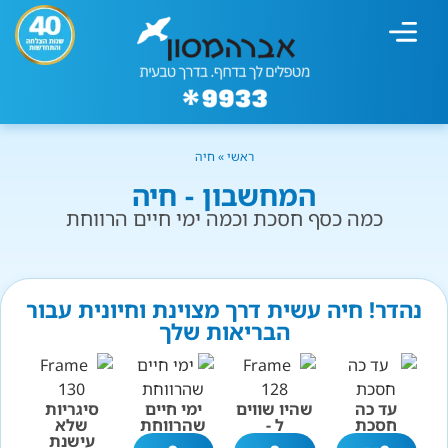
מחשבון עישון
גמילה מעישון
טיפולים נוספים
גמילה ארגונית
חנות המוצרים
גמילה מסוכר ופחמימות
שיטת אברהמסון
ראשי
»
חיה
המחשבון - חיה
כמה כסף חסכת וכמה ימי חיים הרווחת
נהדר! חיה עשית דרך מצוינת וחיונית עבור
הבריאות שלך
עד כה
שהיו שווים
ימי חיים
סיגריות
חסכת
ל -
שהרווחת
שלא
עישנת