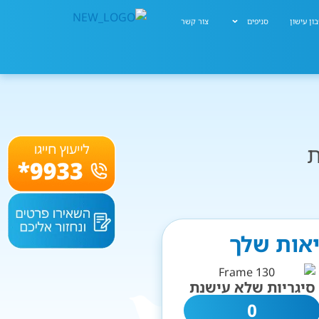
ון עישון
סניפים
צור קשר
ת
יאות שלך
סיגריות שלא עישנת
0