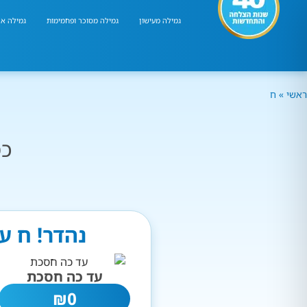
גמילה מעישון
גמילה מסוכר ופחמימות
גמילה אר
ראשי
»
ח
כמ
נהדר! ח ע
עד כה חסכת
₪
0