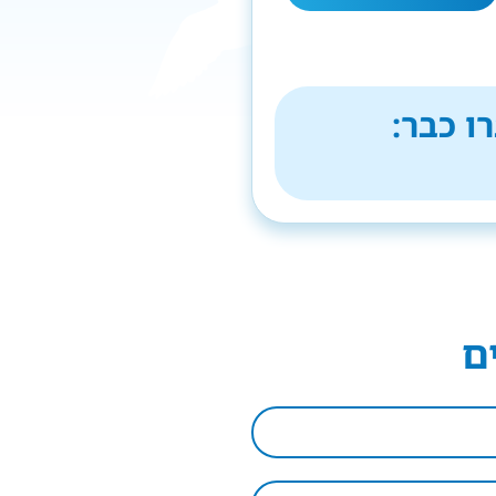
ו כבר:
ם