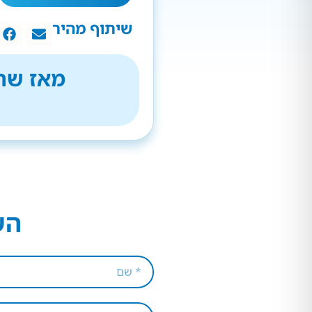
שיתוף מהיר
מאז שהת
הש