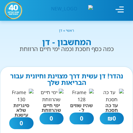
מחשבון עישון
גמילה מעישון
טיפולים נוספים
גמילה ארגונית
חנות המוצרים
גמילה מסוכר ופחמימות
שיטת אברהמסון
ראשי
»
דן
המחשבון - דן
כמה כסף חסכת וכמה ימי חיים הרווחת
נהדר! דן עשית דרך מצוינת וחיונית עבור
הבריאות שלך
עד כה
שהיו שווים
ימי חיים
סיגריות
חסכת
ל -
שהרווחת
שלא
עישנת
0
0
₪
0
0