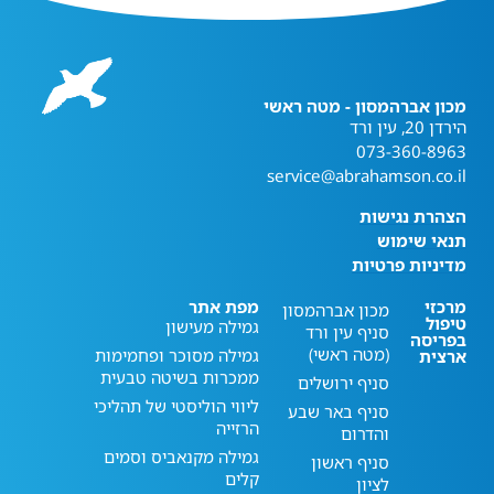
מכון אברהמסון - מטה ראשי
הירדן 20, עין ורד
073-360-8963
service@abrahamson.co.il
הצהרת נגישות
תנאי שימוש
מדיניות פרטיות
מרכזי
מפת אתר
מכון אברהמסון
טיפול
גמילה מעישון
סניף עין ורד
בפריסה
(מטה ראשי)
גמילה מסוכר ופחמימות
ארצית
ממכרות בשיטה טבעית
סניף ירושלים
ליווי הוליסטי של תהליכי
סניף באר שבע
הרזייה
והדרום
גמילה מקנאביס וסמים
סניף ראשון
קלים
לציון