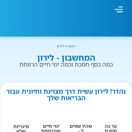
מחשבון עישון
גמילה מעישון
טיפולים נוספים
גמילה ארגונית
חנות המוצרים
גמילה מסוכר ופחמימות
שיטת אברהמסון
ראשי
»
לירון
המחשבון - לירון
כמה כסף חסכת וכמה ימי חיים הרווחת
נהדר! לירון עשית דרך מצוינת וחיונית עבור
הבריאות שלך
עד כה
שהיו שווים
ימי חיים
סיגריות
חסכת
ל -
שהרווחת
שלא