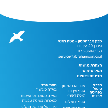
מכון אברהמסון - מטה ראשי
הירדן 20, עין ורד
073-360-8963
service@abrahamson.co.il
הצהרת נגישות
תנאי שימוש
מדיניות פרטיות
מרכזי
מפת אתר
מכון אברהמסון
טיפול
גמילה מעישון
סניף עין ורד
בפריסה
(מטה ראשי)
גמילה מסוכר ופחמימות
ארצית
ממכרות בשיטה טבעית
סניף ירושלים
ליווי הוליסטי של תהליכי
סניף באר שבע