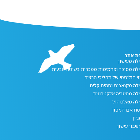
ת אתר
לה מעישון
ילה מסוכר ופחמימות ממכרות בשיטה טבעית
וי הוליסטי של תהליכי הרזייה
לה מקנאביס וסמים קלים
לה מסיגריה אלקטרונית
לה מאלכוהול
טת אברהמסון
זין
בון עישון