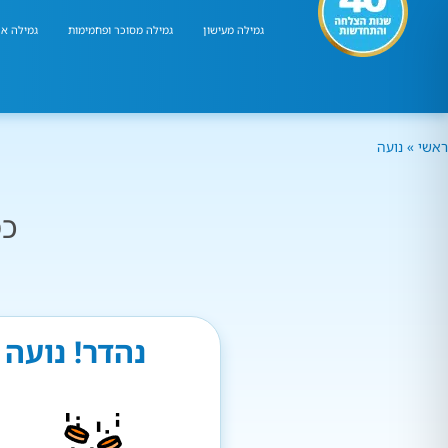
גמילה מעישון
גמילה מסוכר ופחמימות
גמילה אר
ראשי
»
נועה
כמ
נהדר! נועה 