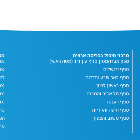
מרכזי טיפול בפריסה ארצית
מפ
מכון אברהמסון סניף עין ורד (מטה ראשי)
גמי
סניף ירושלים
גמ
סניף באר שבע והדרום
ליו
סניף ראשון לציון
גמי
סניף תל אביב והמרכז
גמי
סניף רעננה
גמי
סניף חיפה והקריות
שי
סניף משגב והצפון
המג
מחש