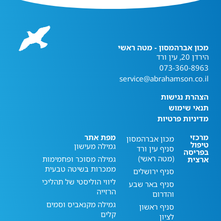
מכון אברהמסון - מטה ראשי
הירדן 20, עין ורד
073-360-8963
service@abrahamson.co.il
הצהרת נגישות
תנאי שימוש
מדיניות פרטיות
מרכזי
מפת אתר
מכון אברהמסון
טיפול
גמילה מעישון
סניף עין ורד
בפריסה
(מטה ראשי)
גמילה מסוכר ופחמימות
ארצית
ממכרות בשיטה טבעית
סניף ירושלים
ליווי הוליסטי של תהליכי
סניף באר שבע
הרזייה
והדרום
גמילה מקנאביס וסמים
סניף ראשון
קלים
לציון