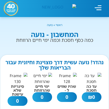
מחשבון עישון
גמילה מעישון
טיפולים נוספים
גמילה ארגונית
חנות המוצרים
גמילה מסוכר ופחמימות
שיטת אברהמסון
ראשי
»
נועה
המחשבון - נועה
כמה כסף חסכת וכמה ימי חיים הרווחת
נהדר! נועה עשית דרך מצוינת וחיונית עבור
הבריאות שלך
עד כה
שהיו שווים
ימי חיים
סיגריות
חסכת
ל -
שהרווחת
שלא
עישנת
0
0
₪
0
0