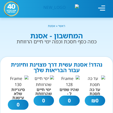
מחשבון עישון
גמילה מעישון
טיפולים נוספים
גמילה ארגונית
חנות המוצרים
גמילה מסוכר ופחמימות
שיטת אברהמסון
ראשי
»
אסנת
המחשבון - אסנת
כמה כסף חסכת וכמה ימי חיים הרווחת
נהדר! אסנת עשית דרך מצוינת וחיונית
עבור הבריאות שלך
עד כה
שהיו שווים
ימי חיים
סיגריות
חסכת
ל -
שהרווחת
שלא
עישנת
0
0
₪
0
0