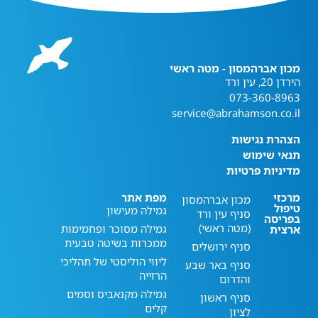
מכון אברהמסון - מטה ראשי
הירדן 20, עין ורד
073-360-8963
service@abrahamson.co.il
הצהרת נגישות
תנאי שימוש
מדיניות פרטיות
מרכזי
מפת אתר
מכון אברהמסון
טיפול
גמילה מעישון
סניף עין ורד
בפריסה
(מטה ראשי)
גמילה מסוכר ופחמימות
ארצית
ממכרות בשיטה טבעית
סניף ירושלים
ליווי הוליסטי של תהליכי
סניף באר שבע
הרזייה
והדרום
גמילה מקנאביס וסמים
סניף ראשון
קלים
לציון