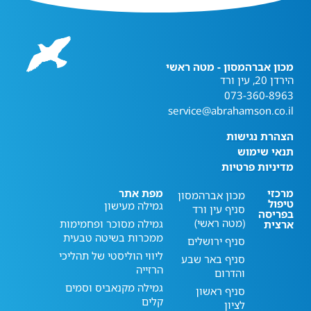
מכון אברהמסון - מטה ראשי
הירדן 20, עין ורד
073-360-8963
service@abrahamson.co.il
הצהרת נגישות
תנאי שימוש
מדיניות פרטיות
מרכזי
מפת אתר
מכון אברהמסון
טיפול
גמילה מעישון
סניף עין ורד
בפריסה
(מטה ראשי)
גמילה מסוכר ופחמימות
ארצית
ממכרות בשיטה טבעית
סניף ירושלים
ליווי הוליסטי של תהליכי
סניף באר שבע
הרזייה
והדרום
גמילה מקנאביס וסמים
סניף ראשון
קלים
לציון