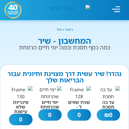
מחשבון עישון
גמילה מעישון
טיפולים נוספים
גמילה ארגונית
חנות המוצרים
גמילה מסוכר ופחמימות
שיטת אברהמסון
ראשי
»
שיר
המחשבון - שיר
כמה כסף חסכת וכמה ימי חיים הרווחת
נהדר! שיר עשית דרך מצוינת וחיונית עבור
הבריאות שלך
עד כה
שהיו שווים
ימי חיים
סיגריות
חסכת
ל -
שהרווחת
שלא
עישנת
0
0
₪
0
0