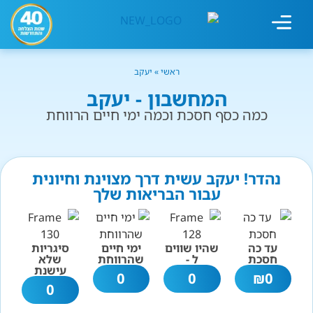
מחשבון עישון
גמילה מעישון
טיפולים נוספים
גמילה ארגונית
חנות המוצרים
גמילה מסוכר ופחמימות
שיטת אברהמסון
ראשי
»
יעקב
המחשבון - יעקב
כמה כסף חסכת וכמה ימי חיים הרווחת
נהדר! יעקב עשית דרך מצוינת וחיונית
עבור הבריאות שלך
עד כה
שהיו שווים
ימי חיים
סיגריות
חסכת
ל -
שהרווחת
שלא
עישנת
0
0
₪
0
0