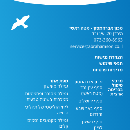
מכון אברהמסון - מטה ראשי
הירדן 20, עין ורד
073-360-8963
service@abrahamson.co.il
הצהרת נגישות
תנאי שימוש
מדיניות פרטיות
מרכזי
מפת אתר
מכון אברהמסון
טיפול
גמילה מעישון
סניף עין ורד
בפריסה
(מטה ראשי)
גמילה מסוכר ופחמימות
ארצית
ממכרות בשיטה טבעית
סניף ירושלים
ליווי הוליסטי של תהליכי
סניף באר שבע
הרזייה
והדרום
גמילה מקנאביס וסמים
סניף ראשון
קלים
לציון