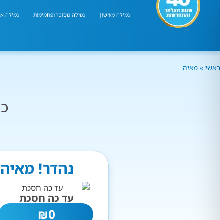
גמילה מעישון
גמילה מסוכר ופחמימות
גמילה אר
ראשי
»
מאיה
כמ
נהדר! מאיה 
עד כה חסכת
₪
0