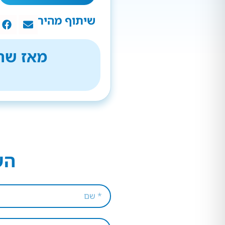
שיתוף מהיר
מאז שהת
הש