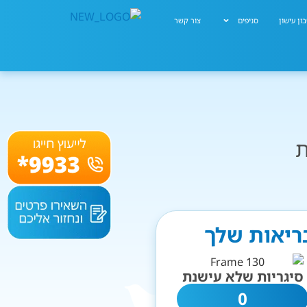
ון עישון
סניפים
צור קשר
ת
בריאות שלך
סיגריות שלא עישנת
0