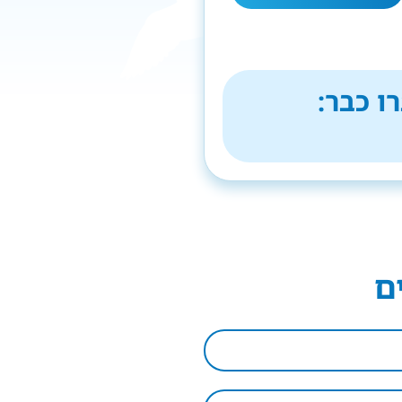
ו כבר:
ם