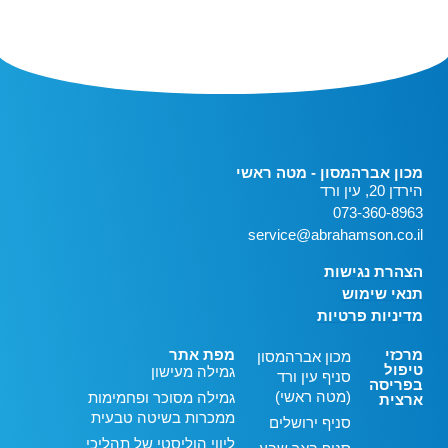
מכון אברהמסון - מטה ראשי
הירדן 20, עין ורד
073-360-8963
service@abrahamson.co.il
הצהרת נגישות
תנאי שימוש
מדיניות פרטיות
מרכזי
מפת אתר
מכון אברהמסון
טיפול
גמילה מעישון
סניף עין ורד
בפריסה
(מטה ראשי)
גמילה מסוכר ופחמימות
ארצית
ממכרות בשיטה טבעית
סניף ירושלים
ליווי הוליסטי של תהליכי