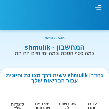
מחשבון עישון
גמילה מעישון
טיפולים נוספים
גמילה ארגונית
חנות המוצרים
גמילה מסוכר ופחמימות
שיטת אברהמסון
ראשי
»
shmulik
המחשבון - shmulik
כמה כסף חסכת וכמה ימי חיים הרווחת
נהדר! shmulik עשית דרך מצוינת וחיונית
עבור הבריאות שלך
עד כה
שהיו שווים
ימי חיים
סיגריות
חסכת
ל -
שהרווחת
שלא