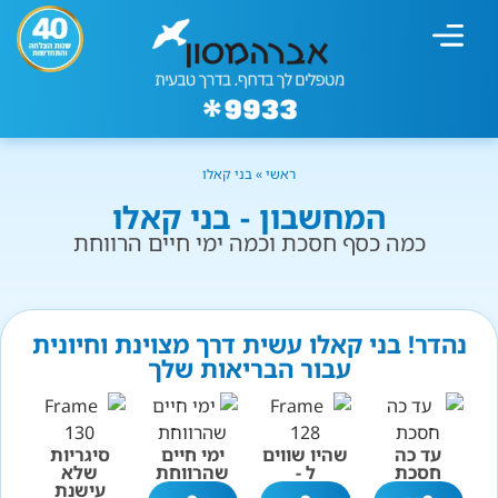
מחשבון עישון
גמילה מעישון
טיפולים נוספים
גמילה ארגונית
חנות המוצרים
גמילה מסוכר ופחמימות
שיטת אברהמסון
ראשי
»
בני קאלו
המחשבון - בני קאלו
כמה כסף חסכת וכמה ימי חיים הרווחת
נהדר! בני קאלו עשית דרך מצוינת וחיונית
עבור הבריאות שלך
עד כה
שהיו שווים
ימי חיים
סיגריות
חסכת
ל -
שהרווחת
שלא
עישנת