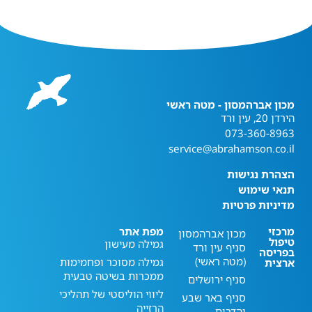
מכון אברהמסון - מטה ראשי
הירדן 20, עין ורד
073-360-8963
service@abrahamson.co.il
הצהרת נגישות
תנאי שימוש
מדיניות פרטיות
מרכזי
מפת אתר
מכון אברהמסון
טיפול
גמילה מעישון
סניף עין ורד
בפריסה
(מטה ראשי)
גמילה מסוכר ופחמימות
ארצית
ממכרות בשיטה טבעית
סניף ירושלים
ליווי הוליסטי של תהליכי
סניף באר שבע
הרזייה
והדרום