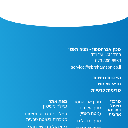
מכון אברהמסון - מטה ראשי
הירדן 20, עין ורד
073-360-8963
service@abrahamson.co.il
הצהרת נגישות
תנאי שימוש
מדיניות פרטיות
מרכזי
מפת אתר
מכון אברהמסון
טיפול
גמילה מעישון
סניף עין ורד
בפריסה
(מטה ראשי)
גמילה מסוכר ופחמימות
ארצית
ממכרות בשיטה טבעית
סניף ירושלים
ליווי הוליסטי של תהליכי