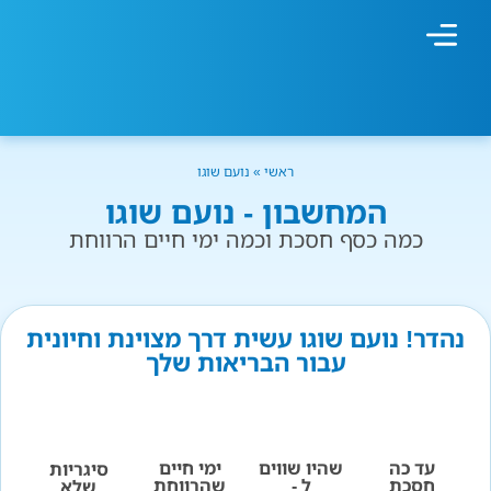
מחשבון עישון
גמילה מעישון
טיפולים נוספים
גמילה ארגונית
חנות המוצרים
גמילה מסוכר ופחמימות
שיטת אברהמסון
ראשי
»
נועם שוגו
המחשבון - נועם שוגו
כמה כסף חסכת וכמה ימי חיים הרווחת
נהדר! נועם שוגו עשית דרך מצוינת וחיונית
עבור הבריאות שלך
עד כה
שהיו שווים
ימי חיים
סיגריות
חסכת
ל -
שהרווחת
שלא