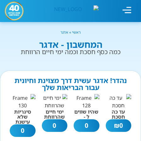
מחשבון עישון
גמילה מעישון
טיפולים נוספים
גמילה ארגונית
חנות המוצרים
גמילה מסוכר ופחמימות
שיטת אברהמסון
ראשי
»
אדגר
המחשבון - אדגר
כמה כסף חסכת וכמה ימי חיים הרווחת
נהדר! אדגר עשית דרך מצוינת וחיונית
עבור הבריאות שלך
עד כה
שהיו שווים
ימי חיים
סיגריות
חסכת
ל -
שהרווחת
שלא
עישנת
0
0
₪
0
0