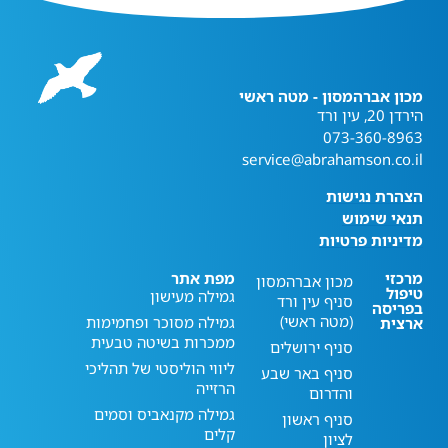
מכון אברהמסון - מטה ראשי
הירדן 20, עין ורד
073-360-8963
service@abrahamson.co.il
הצהרת נגישות
תנאי שימוש
מדיניות פרטיות
מרכזי
מפת אתר
מכון אברהמסון
טיפול
גמילה מעישון
סניף עין ורד
בפריסה
(מטה ראשי)
גמילה מסוכר ופחמימות
ארצית
ממכרות בשיטה טבעית
סניף ירושלים
ליווי הוליסטי של תהליכי
סניף באר שבע
הרזייה
והדרום
גמילה מקנאביס וסמים
סניף ראשון
קלים
לציון