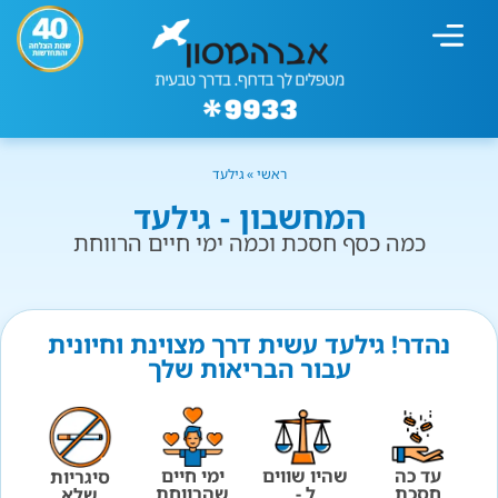
מחשבון עישון
גמילה מעישון
טיפולים נוספים
גמילה ארגונית
חנות המוצרים
גמילה מסוכר ופחמימות
שיטת אברהמסון
ראשי
»
גילעד
המחשבון - גילעד
כמה כסף חסכת וכמה ימי חיים הרווחת
נהדר! גילעד עשית דרך מצוינת וחיונית
עבור הבריאות שלך
עד כה
שהיו שווים
ימי חיים
סיגריות
חסכת
ל -
שהרווחת
שלא