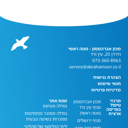
מכון אברהמסון - מטה ראשי
הירדן 20, עין ורד
073-360-8963
service@abrahamson.co.il
הצהרת נגישות
תנאי שימוש
מדיניות פרטיות
מרכזי
מפת אתר
מכון אברהמסון
טיפול
גמילה מעישון
סניף עין ורד
בפריסה
(מטה ראשי)
גמילה מסוכר ופחמימות
ארצית
ממכרות בשיטה טבעית
סניף ירושלים
ליווי הוליסטי של תהליכי
סניף באר שבע