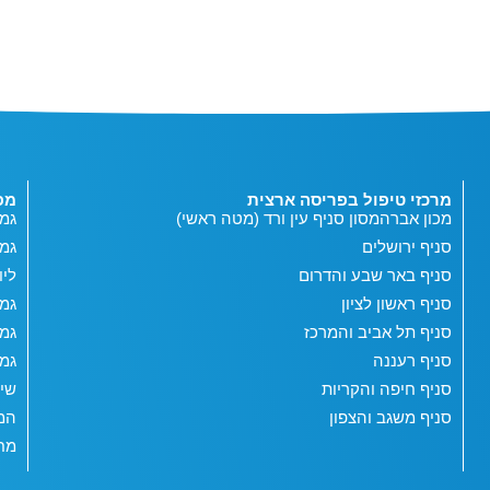
מרכזי טיפול בפריסה ארצית
מפ
מכון אברהמסון סניף עין ורד (מטה ראשי)
גמי
סניף ירושלים
גמ
סניף באר שבע והדרום
ליו
סניף ראשון לציון
גמי
סניף תל אביב והמרכז
גמי
סניף רעננה
גמי
סניף חיפה והקריות
שי
סניף משגב והצפון
המג
מחש