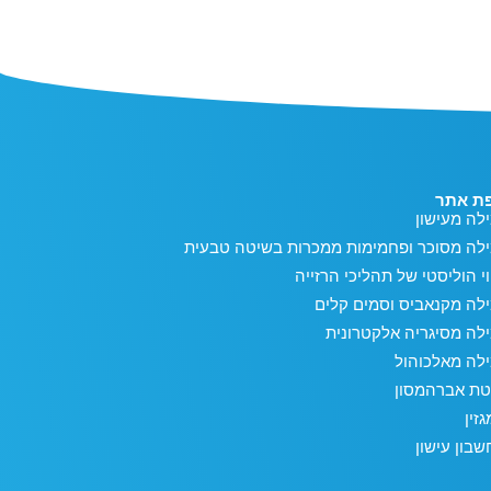
ת אתר
לה מעישון
ילה מסוכר ופחמימות ממכרות בשיטה טבעית
וי הוליסטי של תהליכי הרזייה
לה מקנאביס וסמים קלים
לה מסיגריה אלקטרונית
לה מאלכוהול
טת אברהמסון
זין
בון עישון