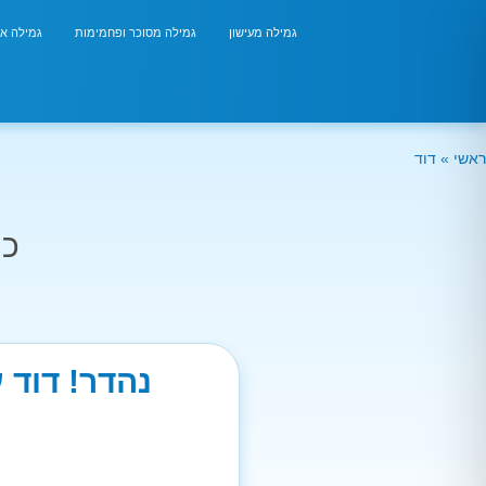
גמילה מעישון
גמילה מסוכר ופחמימות
גמילה אר
ראשי
»
דוד
כמ
נהדר! דוד 